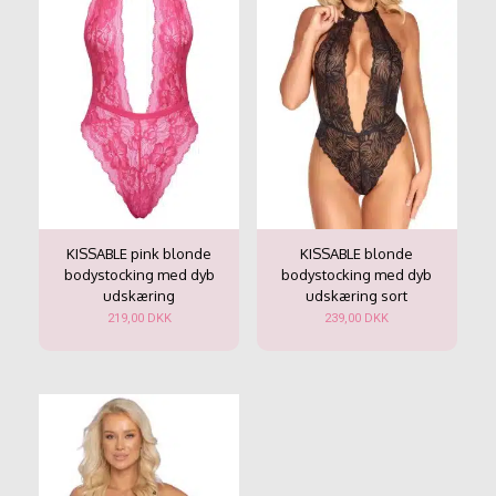
KISSABLE pink blonde
KISSABLE blonde
bodystocking med dyb
bodystocking med dyb
udskæring
udskæring sort
219,00
DKK
239,00
DKK
Dette
Dette
vare
vare
har
har
flere
flere
varianter.
varianter.
Mulighederne
Mulighederne
kan
kan
vælges
vælges