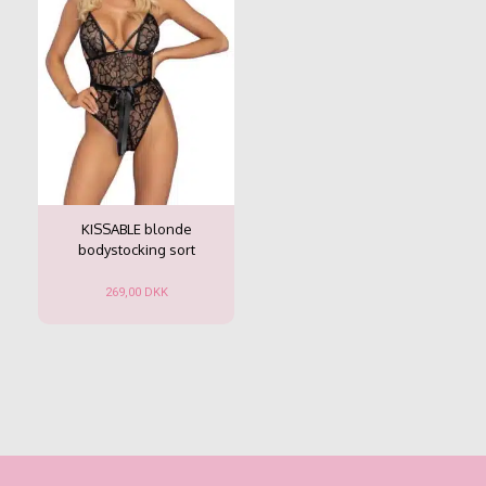
på
på
varesiden
varesiden
KISSABLE blonde
bodystocking sort
269,00
DKK
Dette
vare
har
flere
varianter.
Mulighederne
kan
vælges
på