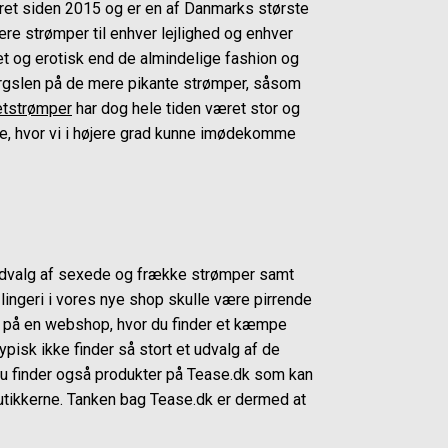
ret siden 2015 og er en af Danmarks største
re strømper til enhver lejlighed og enhver
et og erotisk end de almindelige fashion og
ørgslen på de mere pikante strømper, såsom
etstrømper
har dog hele tiden været stor og
ere, hvor vi i højere grad kunne imødekomme
e udvalg af sexede og frække strømper samt
lingeri i vores nye shop skulle være pirrende
le på en webshop, hvor du finder et kæmpe
pisk ikke finder så stort et udvalg af de
 Du finder også produkter på Tease.dk som kan
 butikkerne. Tanken bag Tease.dk er dermed at