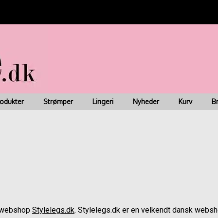
ring 1-3 dage | Fri fragt ved køb for kr. 499 | Nem & Hurti
rodukter
Strømper
Lingeri
Nyheder
Kurv
B
e webshop
Stylelegs.dk
. Stylelegs.dk er en velkendt dansk webs