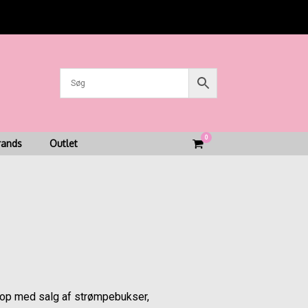
g betaling med Mobilepay
0
View
rands
Outlet
shopping
cart
hop med salg af strømpebukser,