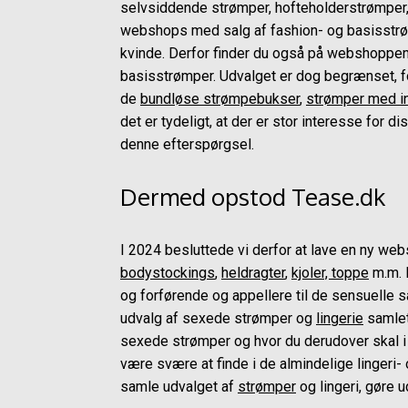
selvsiddende strømper, hofteholderstrømper
webshops med salg af fashion- og basisstrømp
kvinde. Derfor finder du også på webshoppen 
basisstrømper. Udvalget er dog begrænset, f
de
bundløse strømpebukser
,
strømper med in
det er tydeligt, at der er stor interesse for
denne efterspørgsel.
Dermed opstod Tease.dk
I 2024 besluttede vi derfor at lave en ny web
bodystockings
,
heldragter
,
kjoler, toppe
m.m. 
og forførende og appellere til de sensuelle 
udvalg af sexede strømper og
lingerie
samlet 
sexede strømper og hvor du derudover skal i f
være svære at finde i de almindelige lingeri-
samle udvalget af
strømper
og lingeri, gøre u