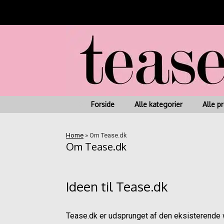
Fragt fra kr. 45 | Leve
Gå
til
indhold
Forside
Alle kategorier
Alle p
Home
»
Om Tease.dk
Om Tease.dk
Ideen til Tease.dk
Tease.dk er udsprunget af den eksisterend