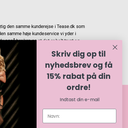
agtig den samme kunderejse i Tease.dk som
den samme høje kundeservice vi yder i
u også her kan se at det er helt trygt og
Skriv dig op til
nyhedsbrev og få
15% rabat på din
ordre!
BETALINGSMULIGHEDER
Indtast din e-mail