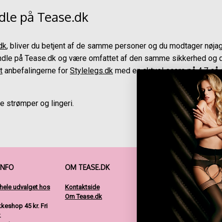
ndle på Tease.dk
dk
, bliver du betjent af de samme personer og du modtager nøj
handle på Tease.dk og være omfattet af den samme sikkerhed og 
t
anbefalingerne for
Stylelegs.dk
med en aktuel score på 4,7 så d
e strømper og lingeri.
INFO
OM TEASE.DK
FØLG OS
 hele udvalget hos
Kontaktside
Om Tease.dk
akkeshop 45 kr.
Fri
.