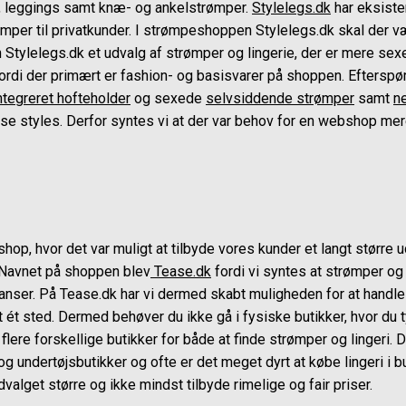
, leggings samt knæ- og ankelstrømper.
Stylelegs.dk
har eksiste
er til privatkunder. I strømpeshoppen Stylelegs.dk skal der væ
Stylelegs.dk et udvalg af strømper og lingerie, der er mere sex
ordi der primært er fashion- og basisvarer på shoppen. Eftersp
tegreret hofteholder
og sexede
selvsiddende strømper
samt
n
 disse styles. Derfor syntes vi at der var behov for en webshop m
shop, hvor det var muligt at tilbyde vores kunder et langt størr
Navnet på shoppen blev
Tease.dk
fordi vi syntes at strømper og 
sanser. På Tease.dk har vi dermed skabt muligheden for at hand
ét sted. Dermed behøver du ikke gå i fysiske butikker, hvor du ty
lere forskellige butikker for både at finde strømper og lingeri.
 og undertøjsbutikker og ofte er det meget dyrt at købe lingeri i
dvalget større og ikke mindst tilbyde rimelige og fair priser.