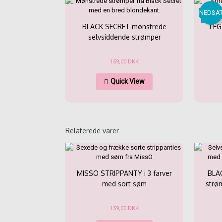
NEDSA
BLACK SECRET mønstrede
LEG
selvsiddende strømper
159,00
DKK
Dette
Quick View
vare
har
flere
varianter.
Mulighederne
kan
Relaterede varer
vælges
på
varesiden
MISSO STRIPPANTY i 3 farver
BLA
med sort søm
strøm
159,00
DKK
Dette