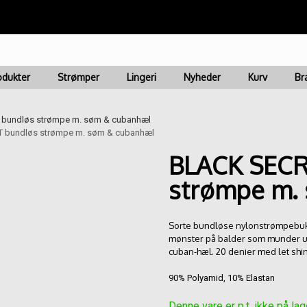
ring 1-3 dage | Fri fragt ved køb for kr. 499 | Nem & Hurti
odukter
Strømper
Lingeri
Nyheder
Kurv
Br
bundløs strømpe m. søm & cubanhæl
 bundløs strømpe m. søm & cubanhæl
BLACK SECR
strømpe m.
Sorte bundløse nylonstrømpebukse
mønster på balder som munder ud
cuban-hæl. 20 denier med let shi
90% Polyamid, 10% Elastan
Denne vare er p.t. ikke på lag