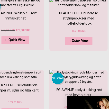
T
 AVENUE minikjole i sort
BLACK SECRET bundløse
finmasket net
strømpebukser med
hofteholderlook
Den
Den
249,00
DKK
179,00
DKK
159,00
DKK
oprindelige
aktuelle
Dette
Dette
pris
pris
Quick View
vare
Quick View
vare
var:
er:
har
har
249,00 DKK.
179,00 DKK.
flere
flere
varianter.
varianter.
Mulighederne
Mulighede
kan
kan
vælges
vælges
på
på
varesiden
varesiden
NEDSAT
CK SECRET selvsiddende
LEG AVENUE bodystocking rød
per m. søm og lilla kant
med keyhole cut
159,00
DKK
Den
Den
349,00
DKK
249,00
DKK
Dette