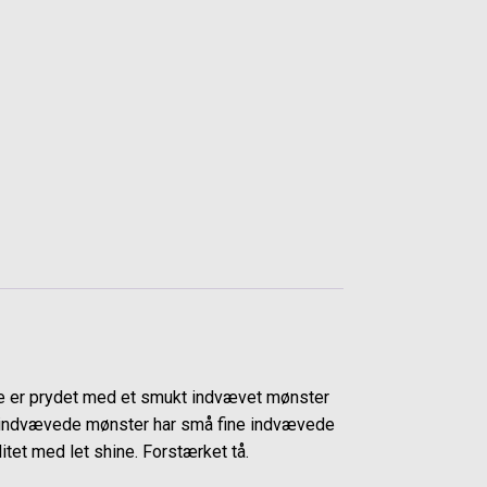
e er prydet med et smukt indvævet mønster
te indvævede mønster har små fine indvævede
tet med let shine. Forstærket tå.