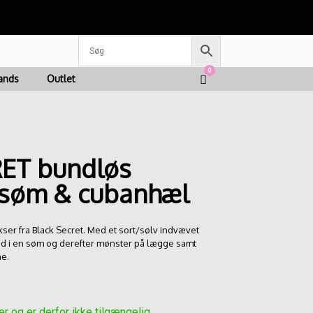
g betaling med Mobilepay
0
View
ands
Outlet
shopping
cart
ET bundløs
 søm & cubanhæl
r fra Black Secret. Med et sort/sølv indvævet
 i en søm og derefter mønster på lægge samt
ne.
er og er derfor ikke tilgængelig.