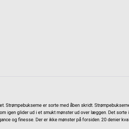
et. Strømpebukserne er sorte med åben skridt. Strømpebuksern
 som igen glider ud i et smukt mønster ud over læggen. Det sor
ance og finesse. Der er ikke mønster på forsiden. 20 denier kvali