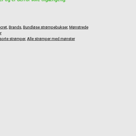
cret
,
Brands
,
Bundløse strømpebukser
,
Mønstrede
r
 sorte strømper
,
Alle strømper med mønster