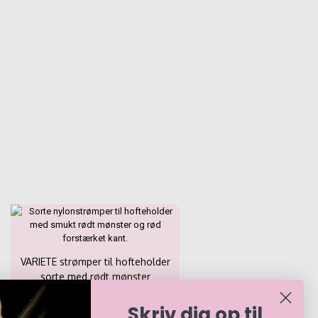
rne
VARIETE strømper til hofteholder
sorte med rødt mønster
Skriv dig op til
69,00
DKK