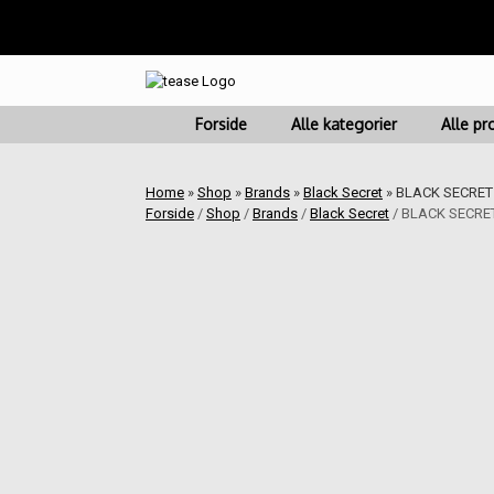
Fragt fra kr. 45 | Leve
Gå
til
indhold
Forside
Alle kategorier
Alle pr
Home
»
Shop
»
Brands
»
Black Secret
»
BLACK SECRET 
Forside
/
Shop
/
Brands
/
Black Secret
/ BLACK SECRET