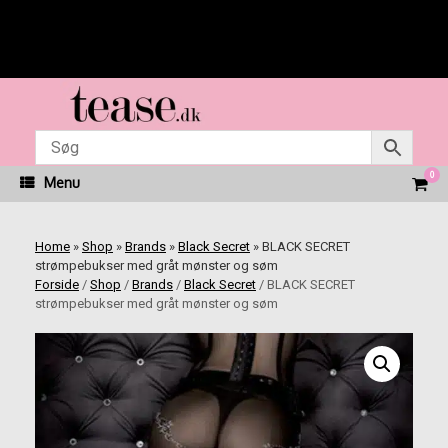
Fragt fra kr. 45 | Levering 1-3 dage | Fri fragt ved køb
for kr. 499 | Nem & Hurtig betaling med Mobilepay
Gå
til
indhold
0
View
Menu
shop
cart
Home
»
Shop
»
Brands
»
Black Secret
»
BLACK SECRET
strømpebukser med gråt mønster og søm
Forside
/
Shop
/
Brands
/
Black Secret
/ BLACK SECRET
strømpebukser med gråt mønster og søm