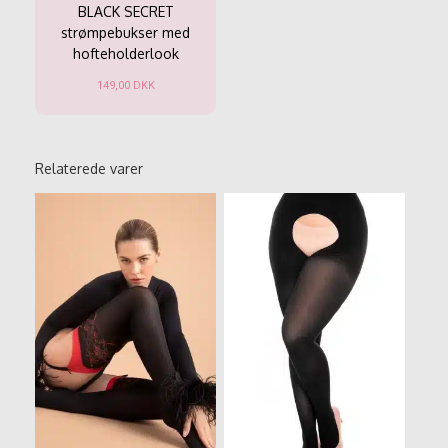
BLACK SECRET
strømpebukser med
hofteholderlook
149,00
DKK
Dette
vare
har
flere
Relaterede varer
varianter.
Mulighederne
kan
vælges
på
varesiden