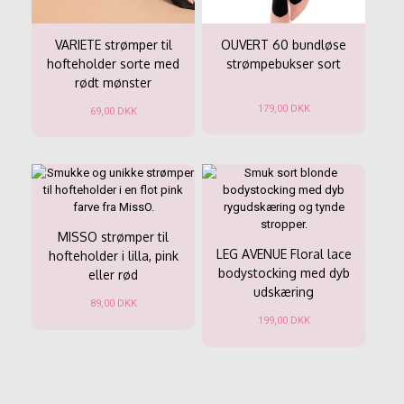
VARIETE strømper til
OUVERT 60 bundløse
hofteholder sorte med
strømpebukser sort
rødt mønster
179,00
DKK
69,00
DKK
Dette
Dette
vare
vare
har
har
flere
flere
varianter.
varianter.
Mulighederne
Mulighederne
kan
kan
MISSO strømper til
vælges
vælges
LEG AVENUE Floral lace
hofteholder i lilla, pink
på
på
bodystocking med dyb
eller rød
varesiden
varesiden
udskæring
89,00
DKK
199,00
DKK
Dette
vare
Dette
har
vare
flere
har
varianter.
flere