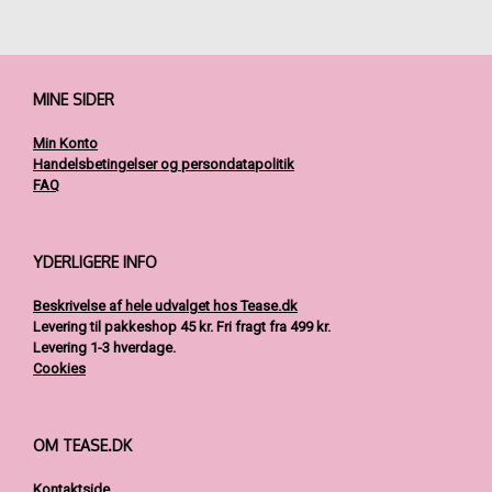
Mulighederne
varianter.
kan
Mulighederne
vælges
kan
på
vælges
varesiden
på
MINE SIDER
varesiden
Min Konto
Handelsbetingelser og persondatapolitik
FAQ
YDERLIGERE INFO
Beskrivelse af hele udvalget hos Tease.dk
Levering til pakkeshop 45 kr.
Fri fragt fra 499 kr.
Levering 1-3 hverdage.
Cookies
OM TEASE.DK
Kontaktside