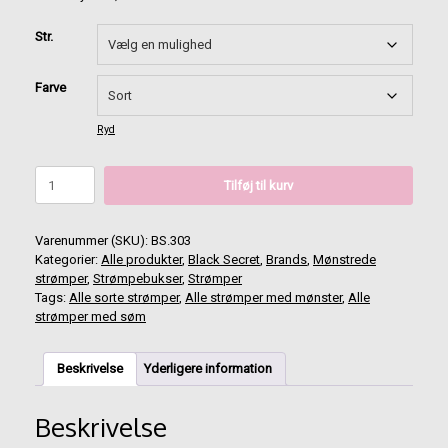
Str.
Farve
Ryd
BLACK
Tilføj til kurv
SECRET
strømpebukser
med
Varenummer (SKU):
BS.303
gråt
Kategorier:
Alle produkter
,
Black Secret
,
Brands
,
Mønstrede
mønster
strømper
,
Strømpebukser
,
Strømper
og
Tags:
Alle sorte strømper
,
Alle strømper med mønster
,
Alle
søm
strømper med søm
antal
Beskrivelse
Yderligere information
Beskrivelse