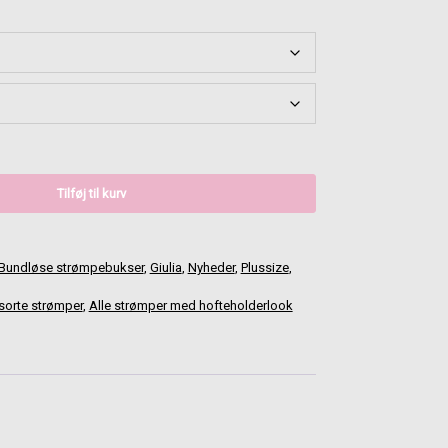
Tilføj til kurv
Bundløse strømpebukser
,
Giulia
,
Nyheder
,
Plussize
,
 sorte strømper
,
Alle strømper med hofteholderlook