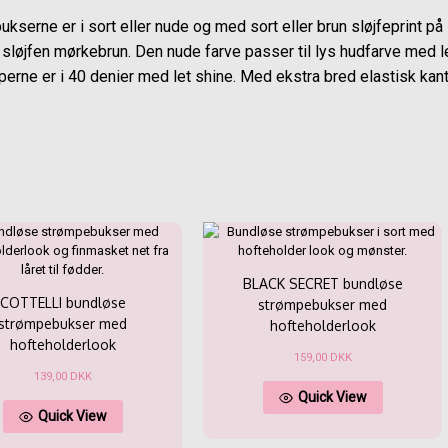
serne er i sort eller nude og med sort eller brun sløjfeprint på 
sløjfen mørkebrun. Den nude farve passer til lys hudfarve med l
erne er i 40 denier med let shine. Med ekstra bred elastisk kant i
BLACK SECRET bundløse
COTTELLI bundløse
strømpebukser med
strømpebukser med
hofteholderlook
hofteholderlook
159,00
DKK
139,00
DKK
Dette
Quick View
Dette
vare
Quick View
vare
har
har
flere