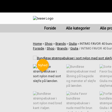
Fragt fra kr. 45 | Leve
Gå
til
indhold
Forside
Alle kategorier
Alle pr
Home
»
Shop
»
Brands
»
Giulia
»
INTIMO FAVOR 40 bundl
Forside
/
Shop
/
Brands
/
Giulia
/ INTIMO FAVOR 40 bun
Nyhed