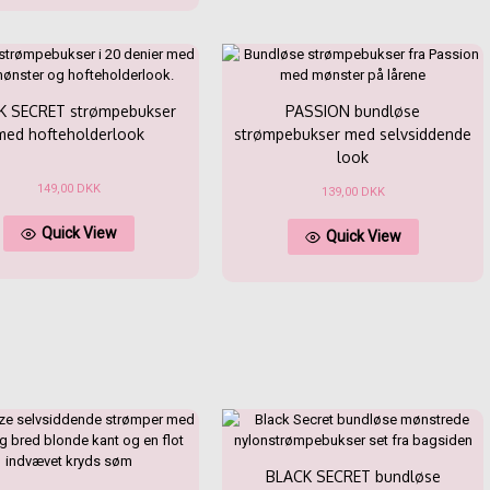
flere
varianter.
varianter.
Mulighed
Mulighederne
kan
kan
vælges
vælges
på
K SECRET strømpebukser
PASSION bundløse
på
varesiden
varesiden
med hofteholderlook
strømpebukser med selvsiddende
look
149,00
DKK
139,00
DKK
Dette
Dette
Quick View
vare
Quick View
vare
har
har
flere
flere
varianter.
varianter.
Mulighederne
Mulighed
kan
kan
vælges
vælges
på
på
varesiden
varesiden
BLACK SECRET bundløse