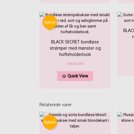
flere
varianter.
Mulighederne
kan
Nyhed
vælges
BLAC
på
varesiden
BLACK SECRET bundløse
strømper med mønster og
hofteholderlook
159,00
DKK
Dette
Quick View
vare
har
flere
varianter.
Mulighederne
Relaterede varer
kan
vælges
på
varesiden
Nyhed