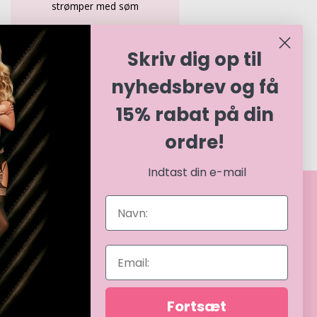
strømper med søm
119,00
DKK
Skriv dig op til
Dette
Quick View
vare
nyhedsbrev og få
har
flere
15% rabat på din
varianter.
erne
Mulighederne
ordre!
kan
vælges
på
Indtast din e-mail
varesiden
BETALINGSMULIGHEDER
Tease 2026 © | CVR 40786945 |
Fortsæt
Etableret 2024