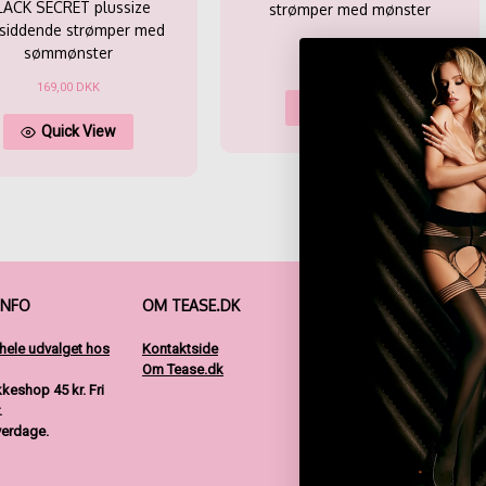
LACK SECRET plussize
strømper med mønster
vsiddende strømper med
sømmønster
159,00
DKK
Dette
169,00
DKK
Quick View
vare
Dette
har
Quick View
vare
flere
har
varianter.
flere
Mulighed
varianter.
kan
Mulighederne
vælges
kan
på
vælges
varesiden
på
varesiden
INFO
OM TEASE.DK
FØLG OS
 hele udvalget hos
Kontaktside
Om Tease.dk
akkeshop 45 kr.
Fri
.
verdage.