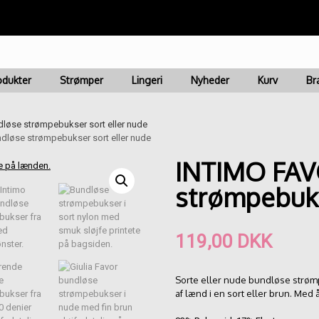
ring 1-3 dage | Fri fragt ved køb for kr. 499 | Nem & Hurti
odukter
Strømper
Lingeri
Nyheder
Kurv
Br
øse strømpebukser sort eller nude
dløse strømpebukser sort eller nude
INTIMO FAV
strømpebuks
119,00
DKK
Sorte eller nude bundløse strømpe
af lænd i en sort eller brun. Med 