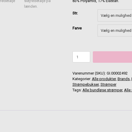
83% Polyamid, 17% Elastan.
Str.
Farve
INTIMO
FAVOR
40
bundløse
Varenummer (SKU):
GI.00002492
strømpebukser
Kategorier:
Alle produkter
,
Brands
,
sort
Strømpebukser
,
Strømper
eller
Tags:
Alle bundløse strømper
,
Alle
nude
antal