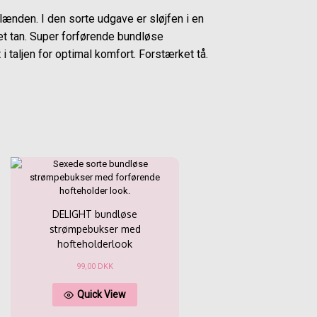
lænden. I den sorte udgave er sløjfen i en
et tan. Super forførende bundløse
 taljen for optimal komfort. Forstærket tå.
DELIGHT bundløse
strømpebukser med
hofteholderlook
99,00
DKK
Dette
Quick View
vare
har