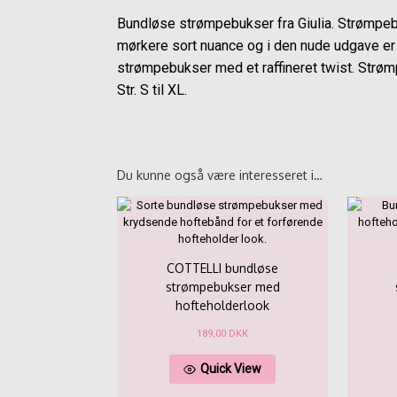
Bundløse strømpebukser fra Giulia. Strømpebuk
mørkere sort nuance og i den nude udgave er 
strømpebukser med et raffineret twist. Strømp
Str. S til XL.
Du kunne også være interesseret i…
COTTELLI bundløse
strømpebukser med
hofteholderlook
189,00
DKK
Dette
Quick View
vare
har