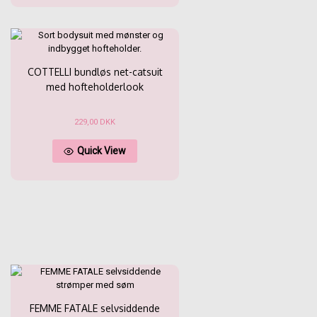
flere
erne
varianter.
Mulighederne
kan
vælges
COTTELLI bundløs net-catsuit
på
varesiden
med hofteholderlook
229,00
DKK
Dette
Quick View
vare
har
flere
varianter.
Mulighederne
erne
kan
vælges
på
varesiden
FEMME FATALE selvsiddende