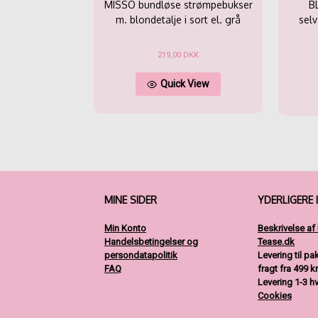
MISSO bundløse strømpebukser
B
m. blondetalje i sort el. grå
sel
219,00
DKK
Dette
Quick View
vare
har
flere
varianter.
Mulighederne
kan
vælges
på
varesiden
MINE SIDER
YDERLIGERE 
Min Konto
Beskrivelse af
Handelsbetingelser og
Tease.dk
persondatapolitik
Levering til p
FAQ
fragt fra 499 kr
Levering 1-3 h
Cookies