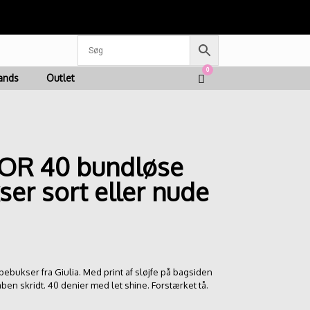
g betaling med Mobilepay
0
View
ands
Outlet
shopping
cart
OR 40 bundløse
er sort eller nude
bukser fra Giulia. Med print af sløjfe på bagsiden
åben skridt. 40 denier med let shine. Forstærket tå.