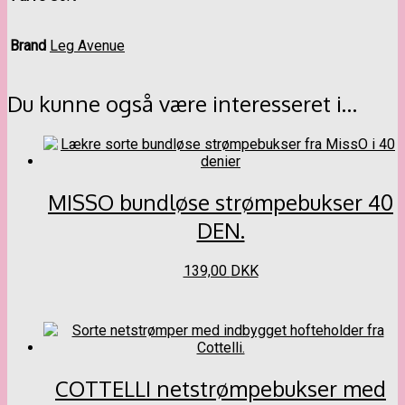
Brand
Leg Avenue
Du kunne også være interesseret i…
MISSO bundløse strømpebukser 40
DEN.
Dette
139,00
DKK
vare
har
flere
varianter.
Mulighederne
kan
COTTELLI netstrømpebukser med
vælges