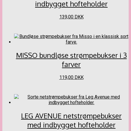
på
indbygget hofteholder
varesiden
Dette
139,00
DKK
vare
har
flere
varianter.
Mulighederne
kan
MISSO bundløse strømpebukser i 3
vælges
på
farver
varesiden
Dette
119,00
DKK
vare
har
flere
varianter.
Mulighederne
kan
LEG AVENUE netstrømpebukser
vælges
på
med indbygget hofteholder
varesiden