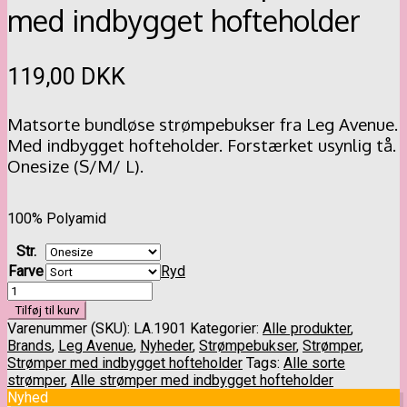
med indbygget hofteholder
119,00
DKK
Matsorte bundløse strømpebukser fra Leg Avenue.
Med indbygget hofteholder. Forstærket usynlig tå.
Onesize (S/M/ L).
100% Polyamid
Str.
Farve
Ryd
LEG
AVENUE
Tilføj til kurv
strømpebukser
Varenummer (SKU):
LA.1901
Kategorier:
Alle produkter
,
med
Brands
,
Leg Avenue
,
Nyheder
,
Strømpebukser
,
Strømper
,
indbygget
Strømper med indbygget hofteholder
Tags:
Alle sorte
hofteholder
strømper
,
Alle strømper med indbygget hofteholder
antal
Nyhed