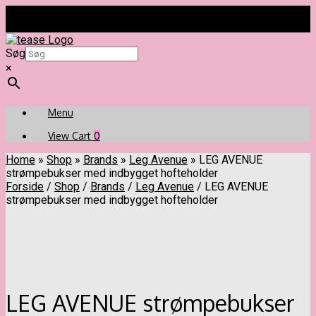
Fragt fra kr. 45 | Levering 1-3 dage | Fri fragt ved køb for kr.
499 | Nem & Hurtig betaling med Mobilepay
Gå
til
Søg
indhold
×
Menu
View
View Cart
0
shopping
Home
»
Shop
cart
»
Brands
»
Leg Avenue
»
LEG AVENUE
strømpebukser med indbygget hofteholder
Forside
/
Shop
/
Brands
/
Leg Avenue
/ LEG AVENUE
strømpebukser med indbygget hofteholder
LEG AVENUE strømpebukser