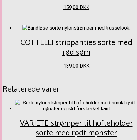
Dette
159,00
DKK
vare
har
flere
varianter.
Mulighederne
COTTELLI strippanties sorte med
kan
vælges
rød søm
på
varesiden
Dette
139,00
DKK
vare
har
flere
Relaterede varer
varianter.
Mulighederne
kan
vælges
på
varesiden
VARIETE strømper til hofteholder
sorte med rødt mønster