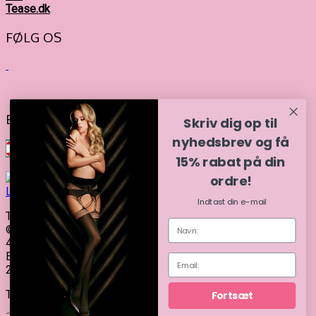
Tease.dk
FØLG OS
BETALINGSMULIGHEDER
Skriv dig op til
nyhedsbrev og få
15% rabat på din
ordre!
Indtast din e-mail
Tease 2026
© | CVR
40786945 |
Etableret
2024
Theme by
SiteOrigin
Fortsæt