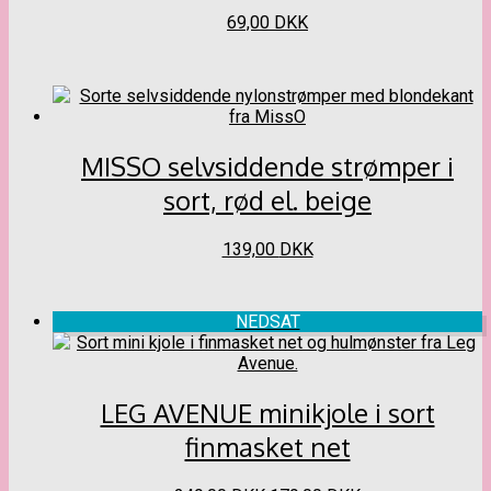
Dette
69,00
DKK
vare
har
flere
varianter.
Mulighederne
kan
MISSO selvsiddende strømper i
vælges
på
sort, rød el. beige
varesiden
Dette
139,00
DKK
vare
har
flere
NEDSAT
varianter.
Mulighederne
kan
vælges
LEG AVENUE minikjole i sort
på
varesiden
finmasket net