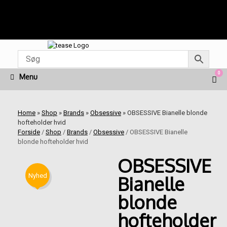
Fragt fra kr. 45 | Levering 1-3 dage | Fri fragt ved køb
for kr. 499 | Nem & Hurtig betaling med Mobilepay
Gå
til
indhold
0
Vie
Menu
sho
cart
Home
»
Shop
»
Brands
»
Obsessive
»
OBSESSIVE Bianelle blonde
hofteholder hvid
Forside
/
Shop
/
Brands
/
Obsessive
/ OBSESSIVE Bianelle
blonde hofteholder hvid
OBSESSIVE
Nyhed
Bianelle
blonde
hofteholder