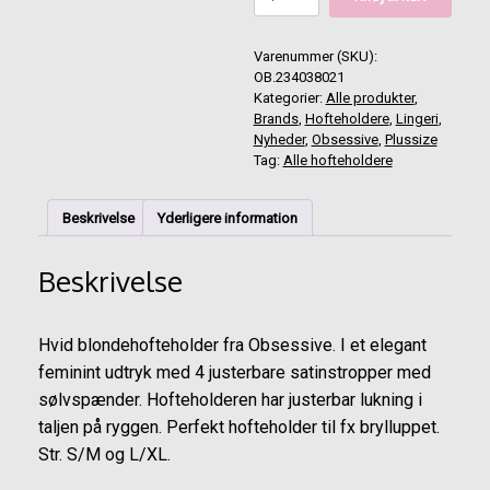
Bianelle
blonde
hofteholder
Varenummer (SKU):
hvid
OB.234038021
antal
Kategorier:
Alle produkter
,
Brands
,
Hofteholdere
,
Lingeri
,
Nyheder
,
Obsessive
,
Plussize
Tag:
Alle hofteholdere
Beskrivelse
Yderligere information
Beskrivelse
Hvid blondehofteholder fra Obsessive. I et elegant
feminint udtryk med 4 justerbare satinstropper med
sølvspænder. Hofteholderen har justerbar lukning i
taljen på ryggen. Perfekt hofteholder til fx brylluppet.
Str. S/M og L/XL.