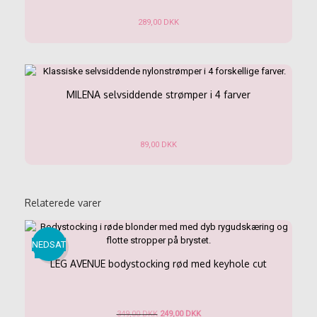
på
289,00
DKK
varesiden
Dette
vare
har
flere
varianter.
MILENA selvsiddende strømper i 4 farver
Mulighederne
kan
vælges
89,00
DKK
på
varesiden
Dette
vare
har
flere
Relaterede varer
varianter.
Mulighederne
kan
NEDSAT
vælges
LEG AVENUE bodystocking rød med keyhole cut
på
varesiden
Den
Den
349,00
DKK
249,00
DKK