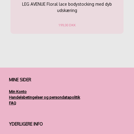
Mulighederne
LEG AVENUE Floral lace bodystocking med dyb
kan
udskæring
vælges
på
199,00
DKK
varesiden
Dette
vare
har
flere
varianter.
Mulighederne
kan
vælges
på
MINE SIDER
varesiden
Min Konto
Handelsbetingelser og persondatapolitik
FAQ
YDERLIGERE INFO