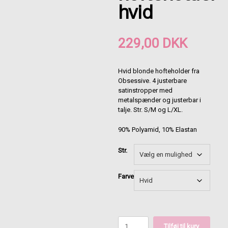
hvid
229,00
DKK
Hvid blonde hofteholder fra
Obsessive. 4 justerbare
satinstropper med
metalspænder og justerbar i
talje. Str. S/M og L/XL.
90% Polyamid, 10% Elastan
Str.
Farve
OBSESSIVE
Tilføj til kurv