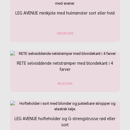
flere
varianter.
Mulighederne
LEG AVENUE minikjole med hulmønster sort eller hvid
kan
vælges
på
299,00
DKK
varesiden
Dette
vare
har
flere
varianter.
RETE selvsiddende netstrømper med blondekant i 4
Mulighederne
farver
kan
vælges
89,00
DKK
på
varesiden
Dette
vare
har
flere
varianter.
Mulighederne
LEG AVENUE hofteholder og G-strengstrusse rød eller
kan
sort
vælges