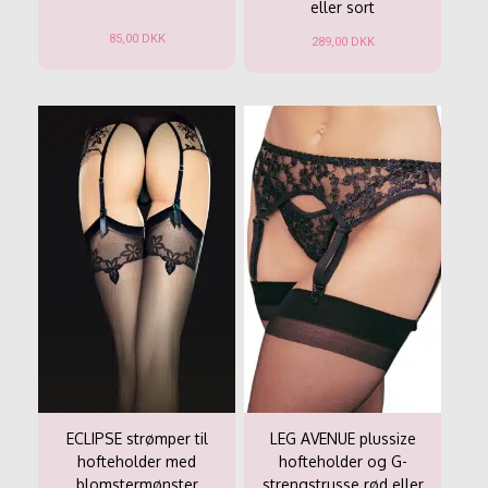
eller sort
85,00
DKK
289,00
DKK
Dette
Dette
vare
vare
har
har
flere
flere
varianter.
varianter.
Mulighederne
Mulighederne
kan
kan
vælges
vælges
på
på
varesiden
varesiden
ECLIPSE strømper til
LEG AVENUE plussize
hofteholder med
hofteholder og G-
blomstermønster
strengstrusse rød eller