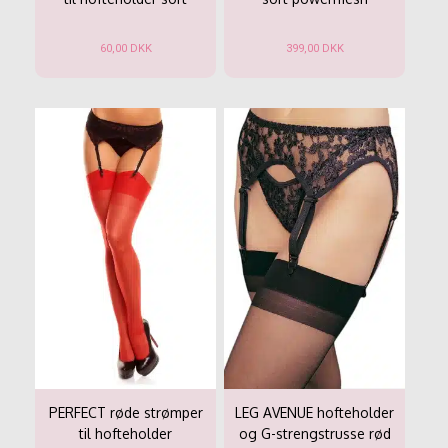
60,00
DKK
399,00
DKK
Dette
Dette
vare
vare
har
har
flere
flere
varianter.
varianter.
Mulighederne
Mulighederne
kan
kan
vælges
vælges
på
på
varesiden
varesiden
PERFECT røde strømper
LEG AVENUE hofteholder
til hofteholder
og G-strengstrusse rød