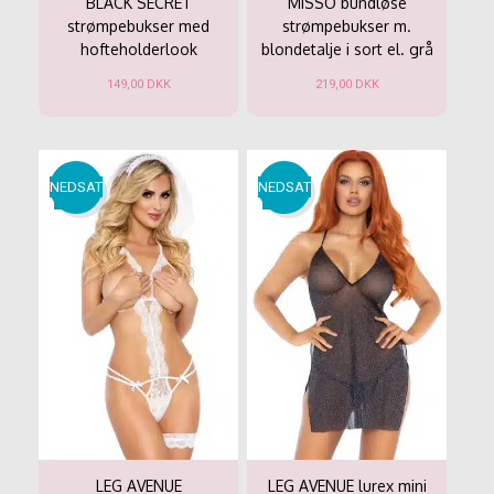
BLACK SECRET
MISSO bundløse
strømpebukser med
strømpebukser m.
hofteholderlook
blondetalje i sort el. grå
149,00
DKK
219,00
DKK
Dette
Dette
vare
vare
har
har
flere
flere
NEDSAT
NEDSAT
varianter.
varianter.
Mulighederne
Mulighederne
kan
kan
vælges
vælges
på
på
varesiden
varesiden
LEG AVENUE
LEG AVENUE lurex mini