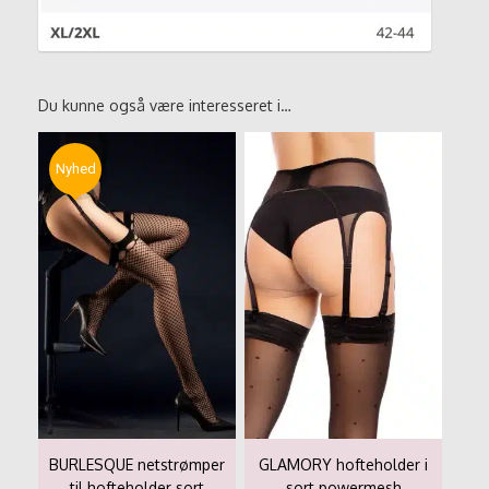
Du kunne også være interesseret i…
Nyhed
BURLESQUE netstrømper
GLAMORY hofteholder i
til hofteholder sort
sort powermesh