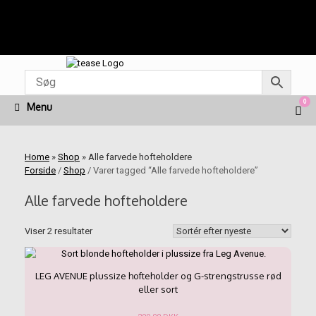
Fragt fra kr. 45 | Levering 1-3 dage | Fri fragt ved køb
for kr. 499 | Nem & Hurtig betaling med Mobilepay
Gå
til
indhold
0
Vie
Menu
sho
cart
Home
»
Shop
»
Alle farvede hofteholdere
Forside
/
Shop
/ Varer tagged “Alle farvede hofteholdere”
Alle farvede hofteholdere
Sorteret
Viser 2 resultater
efter
seneste
LEG AVENUE plussize hofteholder og G-strengstrusse rød
eller sort