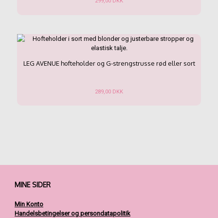
299,00
DKK
Dette
vare
har
flere
varianter.
Mulighederne
LEG AVENUE hofteholder og G-strengstrusse rød eller sort
kan
vælges
på
289,00
DKK
varesiden
Dette
vare
har
flere
varianter.
Mulighederne
kan
vælges
på
MINE SIDER
varesiden
Min Konto
Handelsbetingelser og persondatapolitik