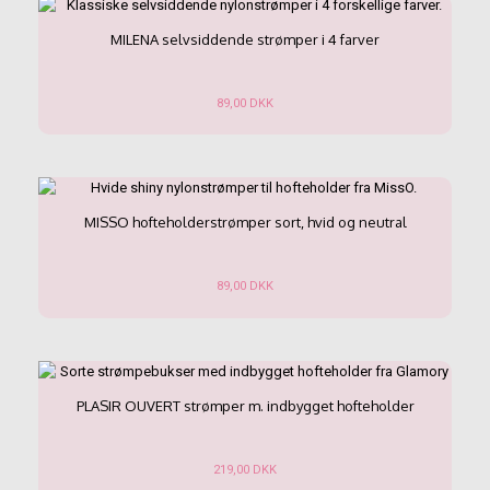
flere
varianter.
MILENA selvsiddende strømper i 4 farver
Mulighederne
kan
vælges
89,00
DKK
på
Dette
varesiden
vare
har
flere
varianter.
MISSO hofteholderstrømper sort, hvid og neutral
Mulighederne
kan
vælges
89,00
DKK
på
Dette
varesiden
vare
har
flere
varianter.
PLASIR OUVERT strømper m. indbygget hofteholder
Mulighederne
kan
vælges
219,00
DKK
på