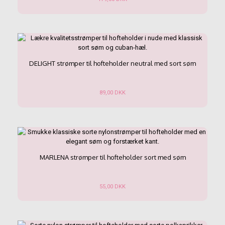
varesiden
Dette
vare
har
flere
varianter.
Mulighederne
DELIGHT strømper til hofteholder neutral med sort søm
kan
vælges
på
89,00
DKK
varesiden
Dette
vare
har
flere
varianter.
Mulighederne
MARLENA strømper til hofteholder sort med søm
kan
vælges
på
55,00
DKK
varesiden
Dette
vare
har