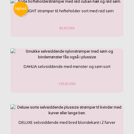
flere
varianter.
Nyhed
DELIGHT strømper til hofteholder sort med rød søm
Mulighederne
kan
vælges
89,00
DKK
på
Dette
varesiden
vare
har
flere
varianter.
Mulighederne
DAHLIA selvsiddende med mønster og søm sort
kan
vælges
på
139,00
DKK
varesiden
Dette
vare
har
flere
varianter.
Mulighederne
DELUXE selvsiddende med bred blondekant i 2 farver
kan
vælges