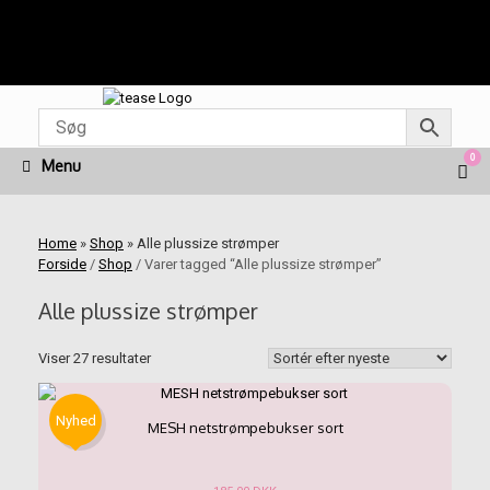
Fragt fra kr. 45 | Levering 1-3 dage | Fri fragt ved køb
for kr. 499 | Nem & Hurtig betaling med Mobilepay
Gå
til
indhold
0
Vie
Menu
sho
cart
Home
»
Shop
»
Alle plussize strømper
Forside
/
Shop
/ Varer tagged “Alle plussize strømper”
Alle plussize strømper
Sorteret
Viser 27 resultater
efter
seneste
Nyhed
MESH netstrømpebukser sort