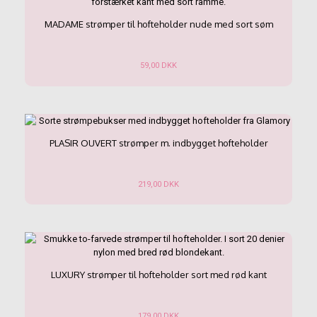
varianter.
Mulighederne
MADAME strømper til hofteholder nude med sort søm
kan
vælges
på
59,00
DKK
varesiden
Dette
vare
har
flere
varianter.
PLASIR OUVERT strømper m. indbygget hofteholder
Mulighederne
kan
vælges
219,00
DKK
på
Dette
varesiden
vare
har
flere
varianter.
Mulighederne
LUXURY strømper til hofteholder sort med rød kant
kan
vælges
på
179,00
DKK