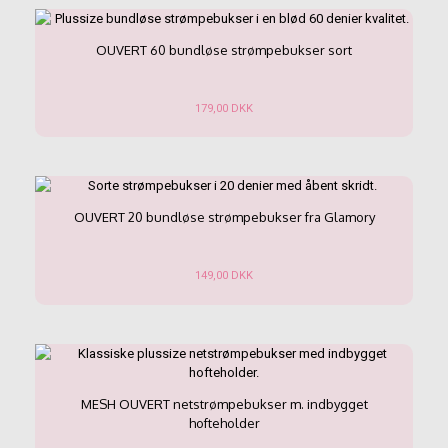
har
flere
varianter.
OUVERT 60 bundløse strømpebukser sort
Mulighederne
kan
vælges
179,00
DKK
på
Dette
varesiden
vare
har
flere
varianter.
OUVERT 20 bundløse strømpebukser fra Glamory
Mulighederne
kan
vælges
149,00
DKK
på
Dette
varesiden
vare
har
flere
varianter.
Mulighederne
MESH OUVERT netstrømpebukser m. indbygget
kan
hofteholder
vælges