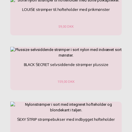
flere
varianter.
LOUISE strømper til hofteholder med prikmønster
Mulighederne
kan
vælges
59,00
DKK
på
Dette
varesiden
vare
har
flere
varianter.
Mulighederne
BLACK SECRET selvsiddende strømper plussize
kan
vælges
på
159,00
DKK
varesiden
Dette
vare
har
flere
varianter.
Mulighederne
SEXY STRIP strømpebukser med indbygget hofteholder
kan
vælges