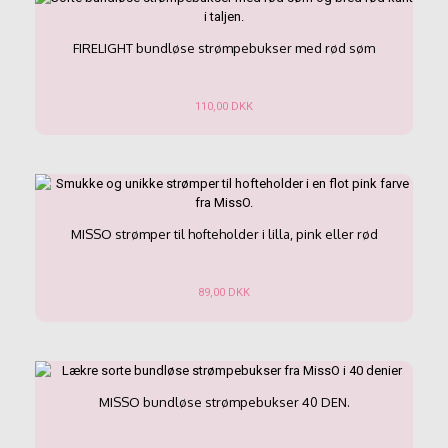
varianter.
Mulighederne
FIRELIGHT bundløse strømpebukser med rød søm
kan
vælges
på
110,00
DKK
varesiden
Dette
vare
har
flere
varianter.
Mulighederne
MISSO strømper til hofteholder i lilla, pink eller rød
kan
vælges
på
89,00
DKK
varesiden
Dette
vare
har
flere
varianter.
MISSO bundløse strømpebukser 40 DEN.
Mulighederne
kan