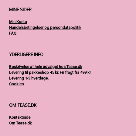
på
MINE SIDER
varesiden
Min Konto
Handelsbetingelser og persondatapolitik
FAQ
YDERLIGERE INFO
Beskrivelse af hele udvalget hos Tease.dk
Levering til pakkeshop 45 kr.
Fri fragt fra 499 kr.
Levering 1-3 hverdage.
Cookies
OM TEASE.DK
Kontaktside
Om Tease.dk