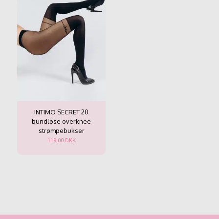
INTIMO SECRET 20
bundløse overknee
strømpebukser
119,00
DKK
Dette
vare
har
flere
varianter.
Mulighederne
kan
vælges