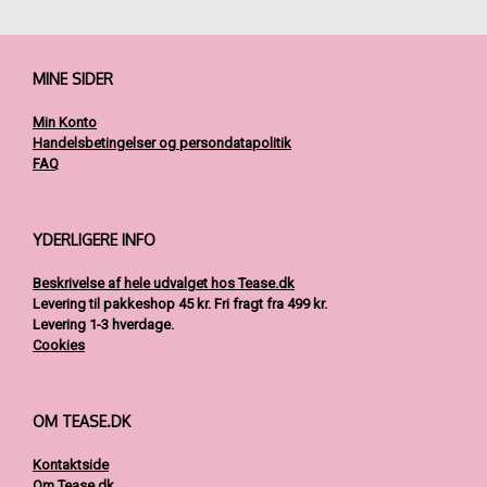
Mulighederne
kan
vælges
på
MINE SIDER
varesiden
Min Konto
Handelsbetingelser og persondatapolitik
FAQ
YDERLIGERE INFO
Beskrivelse af hele udvalget hos Tease.dk
Levering til pakkeshop 45 kr.
Fri fragt fra 499 kr.
Levering 1-3 hverdage.
Cookies
OM TEASE.DK
Kontaktside
Om Tease.dk