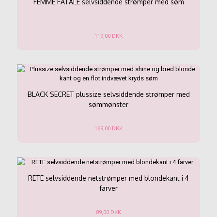
varianter.
FEMME FATALE selvsiddende strømper med søm
Mulighederne
kan
vælges
119,00
DKK
på
varesiden
Dette
vare
har
flere
varianter.
Mulighederne
BLACK SECRET plussize selvsiddende strømper med
kan
sømmønster
vælges
på
169,00
DKK
varesiden
Dette
vare
har
flere
varianter.
RETE selvsiddende netstrømper med blondekant i 4
Mulighederne
farver
kan
vælges
89,00
DKK
på