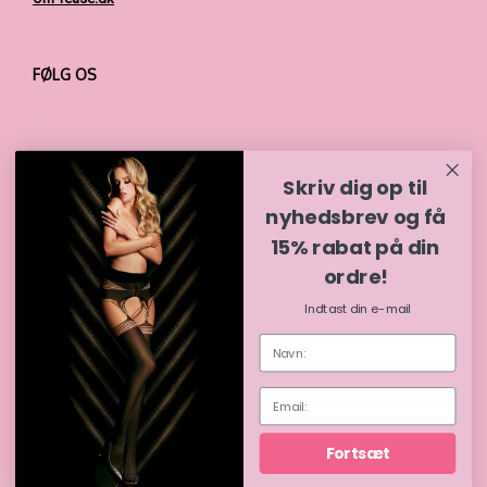
FØLG OS
Skriv dig op til
nyhedsbrev og få
15% rabat på din
BETALINGSMULIGHEDER
ordre!
Indtast din e-mail
Tease 2026 © | CVR 40786945 | Etableret 2024
Fortsæt
Theme by
SiteOrigin