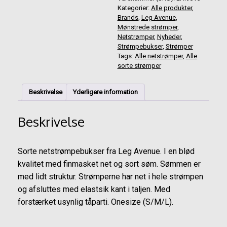
søm
Kategorier:
Alle produkter
,
antal
Brands
,
Leg Avenue
,
Mønstrede strømper
,
Netstrømper
,
Nyheder
,
Strømpebukser
,
Strømper
Tags:
Alle netstrømper
,
Alle
sorte strømper
Beskrivelse
Yderligere information
Beskrivelse
Sorte netstrømpebukser fra Leg Avenue. I en blød
kvalitet med finmasket net og sort søm. Sømmen er
med lidt struktur. Strømperne har net i hele strømpen
og afsluttes med elastsik kant i taljen. Med
forstærket usynlig tåparti. Onesize (S/M/L).