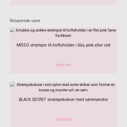
varesiden
Dette
vare
har
flere
Relaterede varer
varianter.
Mulighederne
kan
vælges
MISSO strømper til hofteholder i lilla, pink eller rød
på
varesiden
89,00
DKK
Dette
vare
har
flere
varianter.
Mulighederne
BLACK SECRET strømpebukser med sømmønster
kan
vælges
på
149,00
DKK
varesiden
Dette