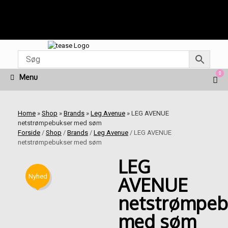
Fragt fra kr. 45 | Levering 1-3 dage | Fri fragt ved køb
for kr. 499 | Nem & Hurtig betaling med Mobilepay
Gå
til
indhold
0
Vie
Menu
sho
cart
Home
»
Shop
»
Brands
»
Leg Avenue
»
LEG AVENUE
netstrømpebukser med søm
Forside
/
Shop
/
Brands
/
Leg Avenue
/ LEG AVENUE
netstrømpebukser med søm
LEG
Nyhed
AVENUE
netstrømpeb
med søm