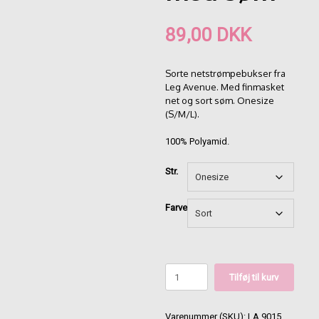
89,00
DKK
Sorte netstrømpebukser fra
Leg Avenue. Med finmasket
net og sort søm. Onesize
(S/M/L).
100% Polyamid.
Str.
Farve
LEG
Tilføj til kurv
AVENUE
netstrømpebukser
med
Varenummer (SKU):
LA.9015