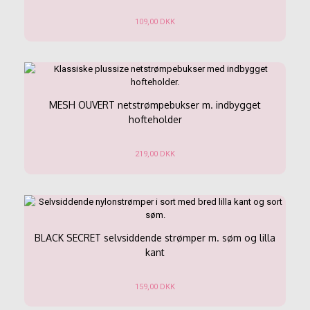
109,00
DKK
Dette
vare
har
flere
varianter.
Mulighederne
MESH OUVERT netstrømpebukser m. indbygget
kan
hofteholder
vælges
på
219,00
DKK
varesiden
Dette
vare
har
flere
varianter.
Mulighederne
BLACK SECRET selvsiddende strømper m. søm og lilla
kan
kant
vælges
på
159,00
DKK
varesiden
Dette