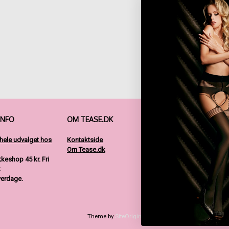
INFO
OM TEASE.DK
FØLG OS
 hele udvalget hos
Kontaktside
Om Tease.dk
akkeshop 45 kr.
Fri
.
verdage.
Theme by
SiteOrigin