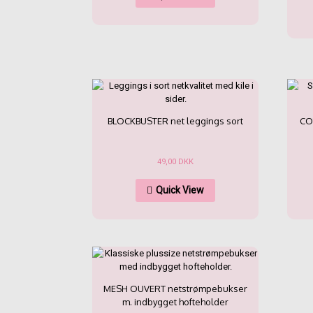
har
flere
varianter.
Mulighederne
kan
vælges
på
varesiden
BLOCKBUSTER net leggings sort
CO
49,00
DKK
Dette
Quick View
vare
har
flere
varianter.
Mulighederne
kan
vælges
på
MESH OUVERT netstrømpebukser
varesiden
m. indbygget hofteholder