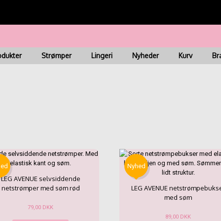
ring 1-3 dage | Fri fragt ved køb for kr. 499 | Nem & Hurti
odukter
Strømper
Lingeri
Nyheder
Kurv
Br
hed
Nyhed
LEG AVENUE selvsiddende
netstrømper med søm rød
LEG AVENUE netstrømpebuks
med søm
79,00
DKK
89,00
DKK
Dette