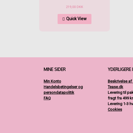
219,00
DKK
Dette
Quick View
vare
har
flere
varianter.
Mulighederne
kan
vælges
på
varesiden
MINE SIDER
YDERLIGERE 
Min Konto
Beskrivelse af
Handelsbetingelser og
Tease.dk
persondatapolitik
Levering til p
FAQ
fragt fra 499 kr
Levering 1-3 h
Cookies