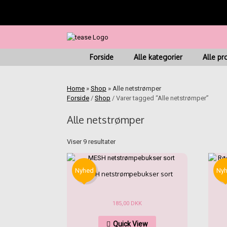
Fragt fra kr. 45 | Leve
Gå
til
indhold
Forside
Alle kategorier
Alle pr
Home
»
Shop
»
Alle netstrømper
Forside
/
Shop
/ Varer tagged “Alle netstrømper”
Alle netstrømper
Sorteret
Viser 9 resultater
efter
seneste
Nyhed
Ny
MESH netstrømpebukser sort
185,00
DKK
Dette
Quick View
vare