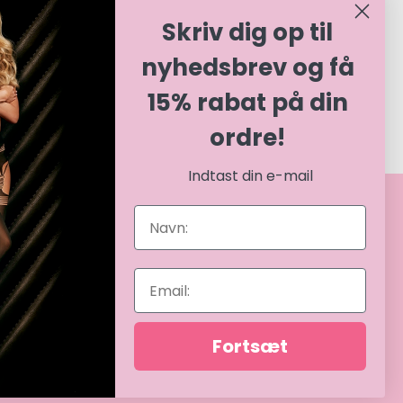
Skriv dig op til
nyhedsbrev og få
15% rabat på din
ordre!
Indtast din e-mail
BETALINGSMULIGHEDER
Tease 2026 © | CVR 40786945 |
Fortsæt
Etableret 2024